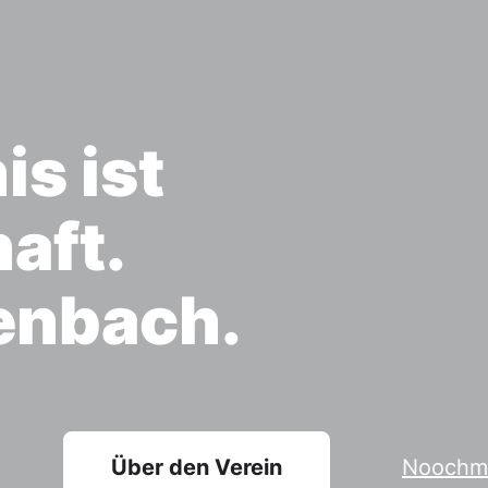
is ist
aft.
enbach.
Über den Verein
Noochmi